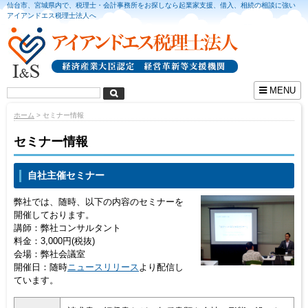
仙台市、宮城県内で、税理士・会計事務所をお探しなら起業家支援、借入、相続の相談に強い
アイアンドエス税理士法人へ
MENU
ホーム
> セミナー情報
セミナー情報
自社主催セミナー
弊社では、随時、以下の内容のセミナーを
開催しております。
講師：弊社コンサルタント
料金：3,000円(税抜)
会場：弊社会議室
開催日：随時
ニュースリリース
より配信し
ています。