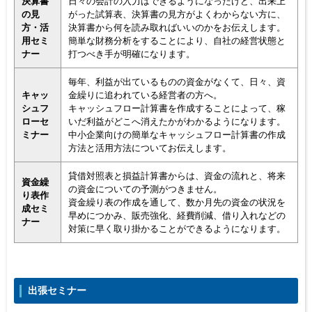
決算書
日々の会計の入力はできるようになったけど、出来上
の見
がった試算表、決算書の見方がよくわからない方に、
方・活
決算書から何を読み取ればいいのかをお伝えします。
用セミ
簡単な財務分析をすることにより、自社の経営状態と
ナー
打つべき手が明確になります。
毎年、利益が出ているものの資金がなくて、日々、資
キャッ
金繰りに追われている経営者の方へ。
シュフ
キャッシュフロー計算書を作成することによって、稼
ローセ
いだ利益がどこへ消えたかがわかるようになります。
ミナー
中小企業向けの簡単なキャッシュフロー計算書の作成
方法と活用方法についてお伝えします。
貸借対照表と損益計算書からは、資金の流れと、将来
資金繰
の資金についての予測がつきません。
り表作
資金繰り表の作成を通して、数か月先の資金の状況を
成セミ
早めにつかみ、販売強化、経費削減、借り入れなどの
ナー
対策に早く取り掛かることができるようになります。
出張セミナー