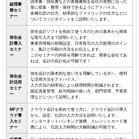
請求書・領収書などの各種書類を会社の形態に沿った
経理事
形に収集・整理・保存できるようにアドバイス。
務セミ
各種仕訳の仕方、効率的なファイリングの仕方などに
ナー
ついてコツとポイントをご説明いたします。
弥生会計ソフトを初めて使う方のための基本から簡単
弥生会
な取引入力まで説明いたします。
計導入
事業所情報の初期設定、日常取引の入力処理のポイン
セミナ
ト、集計と印刷の方法をお伝えします。
ー
このセミナーの内容を理解できれば、簡単な会社であ
れば、会計の自計化が可能です！
弥生会計の基本的な使い方を理解している方へ、便利
弥生会
な活用方法をアドバイス。
計活用
入力方法の効率化により経理時間が削減されます。
セミナ
固定資産管理、給与明細の使い方、部門管理、予算管
ー
理などについて説明します。
MFクラ
クラウド会計を初めて使う方に、クラウド会計の導入
ウド導
から、設定、仕訳の入力方法を説明いたします。
入セミ
インターネットバンキング連携、クレジットカード連
ナー
携により、仕訳入力時間が大幅削減が可能です。